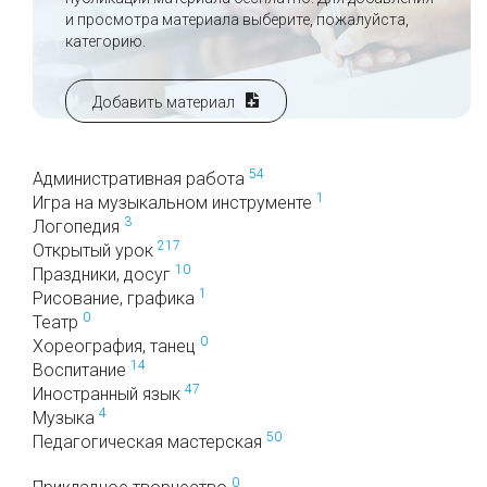
и просмотра материала выберите, пожалуйста,
категорию.
Добавить материал
54
Административная работа
1
Игра на музыкальном инструменте
3
Логопедия
217
Открытый урок
10
Праздники, досуг
1
Рисование, графика
0
Театр
0
Хореография, танец
14
Воспитание
47
Иностранный язык
4
Музыка
50
Педагогическая мастерская
0