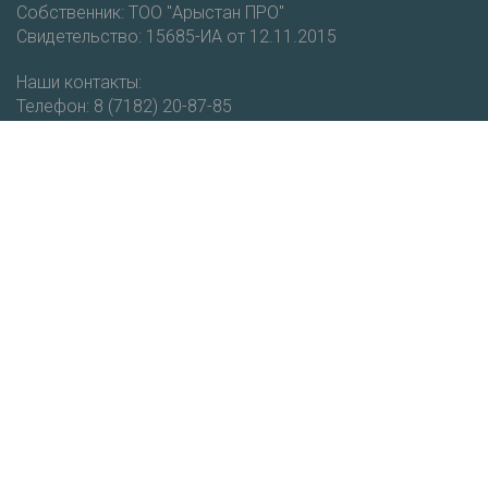
Собственник: ТОО "Арыстан ПРО"
Свидетельство: 15685-ИА от 12.11.2015
Наши контакты:
Телефон: 8 (7182) 20-87-85
Мобильный: +7 (777) 403-93-51
email: vestnik@cdo.kz
Получайте новости и уведомления о новых публикациях
на нашем портале.
Подписаться
РЕСПУБЛИКАНСКИЙ НАУЧНО-МЕТОДИЧЕСКИЙ ЖУРНАЛ "ВЕСТНИК
КИО"
КАЗАХСТАНСКИЕ ИНТЕРНЕТ ОЛИМПИАДЫ
© 2026.