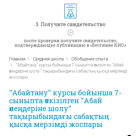
3. Получите свидетельство
после проверки получите свидетельство,
подтверждающее публикацию в «Вестнике КИО»
Главная
Средняя школа
Обобщение опыта
"Абайтану" курсы бойынша 7-сыныпта өткізілген "Абай
өлеңдеріне шолу" тақырыбындағы сабақтың қысқа мерзімді
жоспары
"Абайтану" курсы бойынша 7-
сыныпта өткізілген "Абай
өлеңдеріне шолу"
тақырыбындағы сабақтың
қысқа мерзімді жоспары