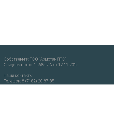
Собственник: ТОО "Арыстан ПРО"
Свидетельство: 15685-ИА от 12.11.2015
Наши контакты:
Телефон: 8 (7182) 20-87-85
Мобильный: +7 (777) 403-93-51
email: vestnik@cdo.kz
Получайте новости и уведомления о новых публикациях
на нашем портале.