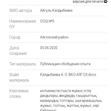
версия для печати
ФИО автора
Айгуль Калдыбаева
Наименование
ОСШ №5
ОУ
Город
Аягозский район
Дата
05.06.2020
создания
Тип материала
Публикация обобщения опыта
Файл
Калдыбаева А. О. ВКО АЯГОЗ.docx
материала
Ключевые
ынтымақтастықта жұмыс істеу
дағдылары, өлеңдердің тақырыптық,
слова
мазмұндық топтары, шығармашылық
жұмыс, топтық, жұптық жұмыс, кері
байланыс.