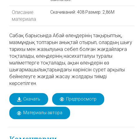
Описание
Скачиваний: 408
Размер: 2,86M
материала
Сабақ барысында Абай өлеңдерінің тақырыптық,
мазмұндық топтарын анықтай отырып, олардың шығу
тарихы мен жазылуына себеп болған жағдайларға
тоқталады, өлеңдерінің насихатталуы туралы
мәліметтерге тоқталады, ақын өлеңдерін өз
шығармашылықтарындағы көрінісін сурет арқылы
бейнелеуге жағдай жасау жолдары тиімді
көрсетілген.
Скачать
Предпросмотр
Материалы автора
Коментарии