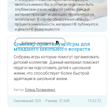
являться именно Вы, и он нигде не должен быть
опубликован ранее на других сайтах. Каждый
материал проходит модерацию, проверяется на
антиплагиат. В случае обнаружения низкого
процента уникальности, материал НЕ публикуется,
и деньги НЕ возвращаются.
Семинар-практикум Игры для
Добавить материал
младшего школьного возраста
Собраны игры которые помогут организовать
детский коллектив. Данный материал поможет
педагогам подготовить детей к школьной
жизни, что способствует более быстрой
адаптации в школьной жизни.
Автор:
Елена Логвиненко
Скачиваний: 329
Размер: 37,60K
15.02.22