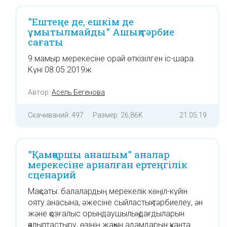
"Ештеңе де, ешкім де
ұмытылмайды" Ашық тәрбие
сағаты
9 мамыр мерекесіне орай өткізілген іс-шара.
Күні 08.05.2019ж
Автор:
Асель Бегенова
Скачиваний: 497
Размер: 26,86K
21.05.19
"Қамқоршы анашым" аналар
мерекесіне арналған ертеңгілік
сценарий
Мақсаты: балалардың мерекелік көңіл-күйін
ояту.анасына, әжесіне сыйластық тәрбиелеу, ән
және қозғалыс орындаушылық дағдыларын
қалыптастыру, өзінің жақын адамдарын қуанта