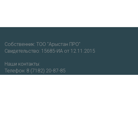
Собственник: ТОО "Арыстан ПРО"
Свидетельство: 15685-ИА от 12.11.2015
Наши контакты:
Телефон: 8 (7182) 20-87-85
Мобильный: +7 (777) 403-93-51
email: vestnik@cdo.kz
Получайте новости и уведомления о новых публикациях
на нашем портале.
Подписаться