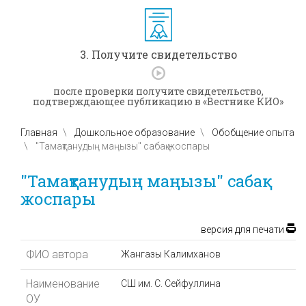
3. Получите свидетельство
после проверки получите свидетельство,
подтверждающее публикацию в «Вестнике КИО»
Главная
Дошкольное образование
Обобщение опыта
"Тамақтанудың маңызы" сабақ жоспары
"Тамақтанудың маңызы" сабақ
жоспары
версия для печати
ФИО автора
Жангазы Калимханов
Наименование
СШ им. С. Сейфуллина
ОУ