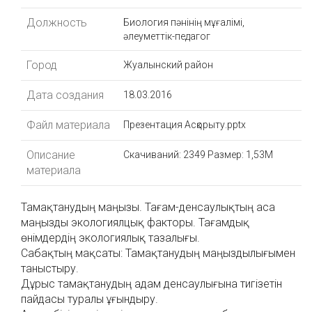
Должность
Биология пәнінің мұғалімі,
әлеуметтік-педагог
Город
Жуалынский район
Дата создания
18.03.2016
Файл материала
Презентация Асқорыту.pptx
Описание
Скачиваний: 2349
Размер: 1,53M
материала
Тамақтанудың маңызы. Тағам-денсаулықтың аса
маңызды экологиялцық факторы. Тағамдық
өнімдердің экологиялық тазалығы.
Сабақтың мақсаты: Тамақтанудың маңыздылығымен
таныстыру.
Дұрыс тамақтанудың адам денсаулығына тигізетін
пайдасы туралы ұғындыру.