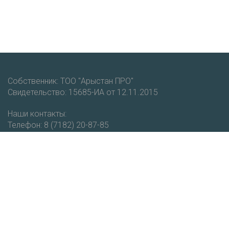
Собственник: ТОО "Арыстан ПРО"
Свидетельство: 15685-ИА от 12.11.2015
Наши контакты:
Телефон: 8 (7182) 20-87-85
Мобильный: +7 (777) 403-93-51
email: vestnik@cdo.kz
Получайте новости и уведомления о новых публикациях
на нашем портале.