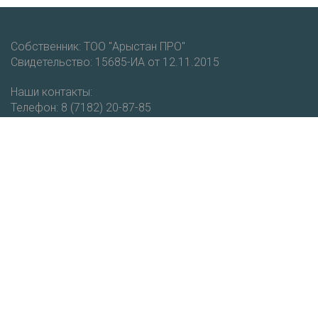
Собственник: ТОО "Арыстан ПРО"
Свидетельство: 15685-ИА от 12.11.2015
Наши контакты:
Телефон: 8 (7182) 20-87-85
Мобильный: +7 (777) 403-93-51
email: vestnik@cdo.kz
Получайте новости и уведомления о новых публикациях
на нашем портале.
Подписаться
РЕСПУБЛИКАНСКИЙ НАУЧНО-МЕТОДИЧЕСКИЙ ЖУРНАЛ "ВЕСТНИК
КИО"
КАЗАХСТАНСКИЕ ИНТЕРНЕТ ОЛИМПИАДЫ