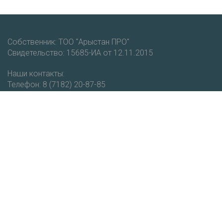
Собственник: ТОО "Арыстан ПРО"
Свидетельство: 15685-ИА от 12.11.2015
Наши контакты:
Телефон: 8 (7182) 20-87-85
Мобильный: +7 (777) 403-93-51
email: vestnik@cdo.kz
Получайте новости и уведомления о новых публикациях
на нашем портале.
Подписаться
РЕСПУБЛИКАНСКИЙ НАУЧНО-МЕТОДИЧЕСКИЙ ЖУРНАЛ "ВЕСТНИК
КИО"