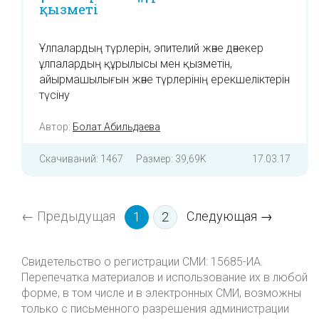
қызметі
Ұлпалардың түрлерін, эпителий және дәнекер
ұлпалардың құрылысы мен қызметін,
айырмашылығын және түрлерінің ерекшеліктерін
түсіну
Автор:
Болат Абильдаева
Скачиваний: 1467
Размер: 39,69K
17.03.17
← Предыдущая
Следующая →
1
2
Свидетельство о регистрации СМИ: 15685-ИА.
Перепечатка материалов и использование их в любой
форме, в том числе и в электронных СМИ, возможны
только с письменного разрешения администрации