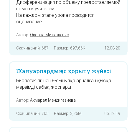
Дифференциация по объему предоставляемой
помощи учителем.
На каждом этапе урока проводится
оценивание.
Автор:
Оксана Миткаленко
Скачиваний: 687
Размер: 697,66K
12.08.20
Жануарлардың ас қорыту жүйесі
Биология пәнінен 8-сыныпқа арналған қысқа
мерзімді сабақ жоспары
Автор:
Акмарал Мендигазиева
Скачиваний: 705
Размер: 3,26M
05.12.19