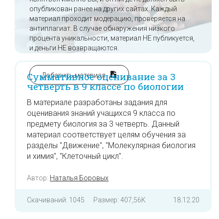
опубликован ранее на других сайтах. Каждый
материал проходит модерацию, проверяется на
антиплагиат. В случае обнаружения низкого
процента уникальности, материал НЕ публикуется,
и деньги НЕ возвращаются.
Суммативное оценивание за 3
Добавить материал
четверть в 9 классе по биологии
В материале разработаны задания для
оценивания знаний учащихся 9 класса по
предмету биология за 3 четверть. Данный
материал соответствует целям обучения за
разделы "Движение", "Молекулярная биология
и химия", "Клеточный цикл".
Автор:
Наталья Боровых
Скачиваний: 1045
Размер: 407,56K
18.12.20