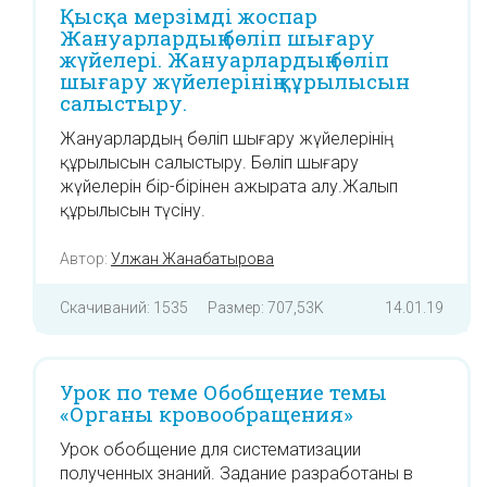
Қысқа мерзімді жоспар
Жануарлардың бөліп шығару
жүйелері. Жануарлардың бөліп
шығару жүйелерінің құрылысын
салыстыру.
Жануарлардың бөліп шығару жүйелерінің
құрылысын салыстыру. Бөліп шығару
жүйелерін бір-бірінен ажырата алу.Жалып
құрылысын түсіну.
Автор:
Улжан Жанабатырова
Скачиваний: 1535
Размер: 707,53K
14.01.19
Урок по теме Обобщение темы
«Органы кровообращения»
Урок обобщение для систематизации
полученных знаний. Задание разработаны в