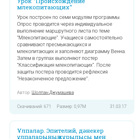
Урок "Происхождение
млекопитающих"
Урок построен по семи модулям программы.
Опрос проводится через индивидуальное
выполнение маршрутного листа по теме
"Млекопитающие". Учащиеся самостоятельно
сравнивают пресмыкающихся и
млекопитающих и заполняют диаграмму Венна.
Затем в группах выполняют постер
"Классификация млекопитающих". После
защиты постера проводится рефлексия
"Незаконченное предложение".
Автор:
Шолпан Джумашева
Скачиваний: 671
Размер: 0,97M
31.03.17
Ұлпалар. Эпителий, дәнекер
ұлпаларының құрылысы мен