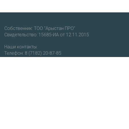
Собственник: ТОО "Арыстан ПРО"
Свидетельство: 15685-ИА от 12.11.2015
Наши контакты:
Телефон: 8 (7182) 20-87-85
Мобильный: +7 (777) 403-93-51
email: vestnik@cdo.kz
Получайте новости и уведомления о новых публикациях
на нашем портале.
Подписаться
РЕСПУБЛИКАНСКИЙ НАУЧНО-МЕТОДИЧЕСКИЙ ЖУРНАЛ "ВЕСТНИК